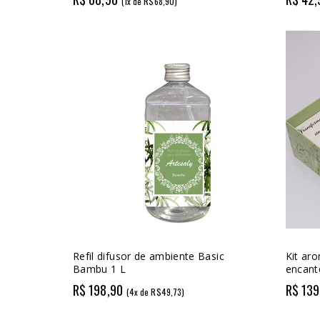
(1x de R$68,90)
Refil difusor de ambiente Basic
Kit aro
Bambu 1 L
encant
R$ 198,90
R$ 139
(4x de R$49,73)