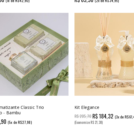
(1x de R$42,90)
(2x de R$34,95)
matizante Classic Trio
Kit Elegance
o - Bambu
R$ 184,32
R$ 205,70
(3x de R$61,
,90
(5x de R$27,98)
(Economize R$ 21,38)