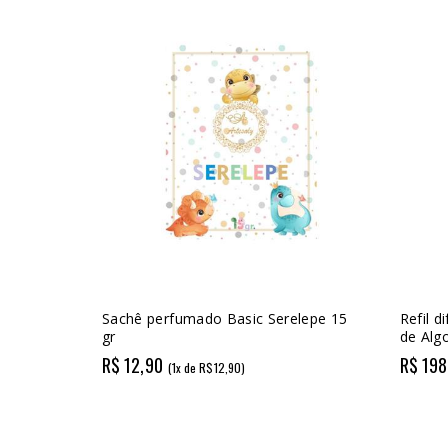
Sachê perfumado Basic Serelepe 15
Refil d
gr
de Alg
R$ 12,90
R$ 198
(1x de R$12,90)