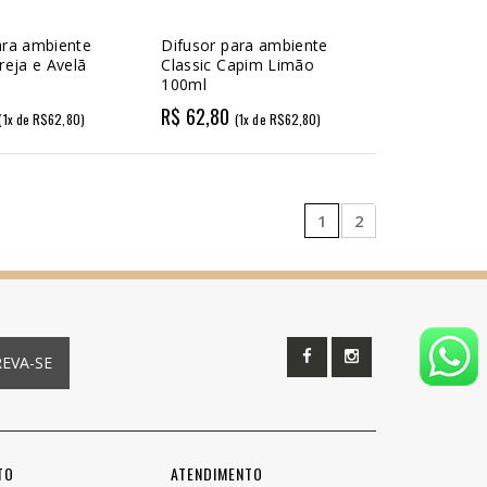
ara ambiente
Difusor para ambiente
reja e Avelã
Classic Capim Limão
100ml
R$ 62,80
(1x de R$62,80)
(1x de R$62,80)
1
2
REVA-SE
TO
ATENDIMENTO