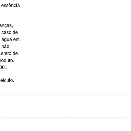
a essência
anças,
m caso de
m água em
, não
Centro de
roduto.
001.
eiculo.