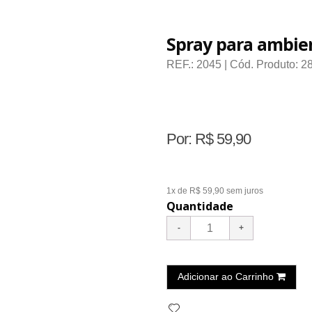
Spray para ambien
REF.:
2045
| Cód. Produto:
2
Por:
R$
59,90
1x de R$ 59,90
sem juros
Quantidade
Adicionar ao Carrinho