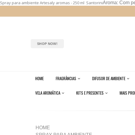
Spray para ambiente Artesaly aromas - 250 ml Santorini
Aroma: Com per
SHOP NOW!
HOME
FRAGRÂNCIAS
DIFUSOR DE AMBIENTE
VELA AROMÁTICA
KITS E PRESENTES
MAIS PR
HOME
SPRAY PARA AMBIENTE