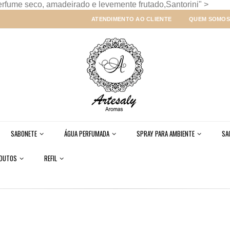
fume seco, amadeirado e levemente frutado,Santorini" >
ATENDIMENTO AO CLIENTE
QUEM SOMOS
SABONETE
ÁGUA PERFUMADA
SPRAY PARA AMBIENTE
SA
ODUTOS
REFIL