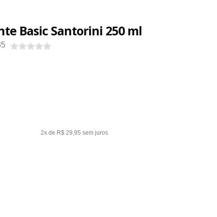
te Basic Santorini 250 ml
85
2x de R$ 29,95
sem juros