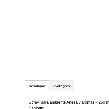
Descrição
Avaliações
Spray para ambiente Artesaly aromas - 250 
Santorini