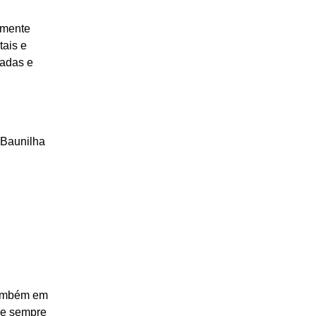
emente
tais e
radas e
 Baunilha
também em
que sempre